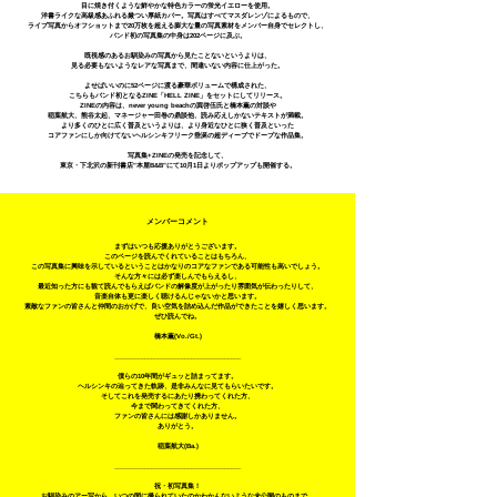
目に焼き付くような鮮やかな特色カラーの蛍光イエローを使用。
洋書ライクな高級感あふれる厳つい厚紙カバー。写真はすべてマスダレンゾによるもので、
ライブ写真からオフショットまで20万枚を超える膨大な量の写真素材をメンバー自身でセレクトし、
バンド初の写真集の中身は202ページに及ぶ。
既視感のあるお馴染みの写真から見たことないというよりは、
見る必要もないようなレアな写真まで、間違いない内容に仕上がった。
​よせばいいのに52ページに渡る豪華ボリュームで構成された、
こちらもバンド初となるZINE「HELL ZINE」をセットにしてリリース。
ZINEの内容は、never young beachの巽啓伍氏と橋本薫の対談や
稲葉航大、熊谷太起、マネージャー田巻の鼎談他、読み応えしかないテキストが満載。
より多くのひとに広く普及というよりは、より身近なひとに狭く普及といった
コアファンにしか向けてないヘルシンキフリーク垂涎の超ディーブでドープな作品集。
写真集+ZINEの発売を記念して、
東京・下北沢の新刊書店"本屋B&B"にて10月1日よりポップアップも開催する。
メンバーコメント
​まずはいつも応援ありがとうございます。
このページを読んでくれていることはもちろん、
この写真集に興味を示しているということはかなりのコアなファンである可能性も高いでしょう。
そんな方々には必ず楽しんでもらえるし、
最近知った方にも観て読んでもらえばバンドの解像度が上がったり雰囲気が伝わったりして、
音楽自体も更に楽しく聴けるんじゃないかと思います。
素敵なファンの皆さんと仲間のおかげで、良い空気を詰め込んだ作品ができたことを嬉しく思います。
ぜひ読んでね。
橋本薫(Vo./Gt.)
______________________________________
僕らの10年間がギュッと詰まってます。
ヘルシンキの辿ってきた軌跡、是非みんなに見てもらいたいです。
そしてこれを発売するにあたり携わってくれた方、
今まで関わってきてくれた方、
ファンの皆さんには感謝しかありません。
ありがとう。
稲葉航大(Ba.)
______________________________________
祝・初写真集！
お馴染みのアー写から、いつの間に撮られていたのかわかんないような未公開のものまで、