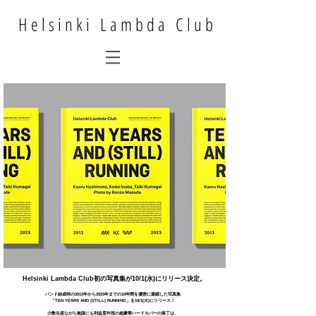
Helsinki Lambda Club
Helsinki Lambda Club初の写真集が10/1(水)にリリース決定。
バンド結成時の2013年から2023年までの10年間を濃密に凝縮した写真集
「TEN YEARS AND (STILL) RUNNING」を10/1(火)にリリース！
少数生産ながら無謀にも利益度外視の超豪華ハードカバーの装丁は、