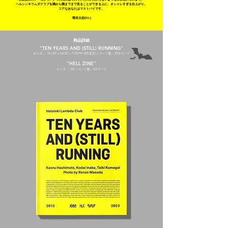
ヘルシンキラムダクラブを隅から隅までまで見ることができる上に、オシャレすぎる仕上がり。
コアなあなたはマストバイです。
熊谷太起(Gt.)​
商品詳細
“TEN YEARS AND (STILL) RUNNING”
サイズ ： W190 x H235 x T20mm (B5変形) | ページ数：202ページ
“HELL ZINE”
サイズ ： A6 | ページ数：52ページ